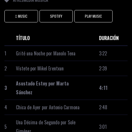
 MUSIC
SPOTIFY
PLAY MUSIC
TÍTULO
DURACIÓN
1
Grité una Noche por
Manolo Tena
3:22
2
Vístete por
Mikel Erentxun
2:39
Asustado Estoy
por Marta
3
4:11
Sánchez
4
Chica de Ayer por
Antonio Carmona
2:48
Una Décima de Segundo por
Sole
5
3:01
Giménez